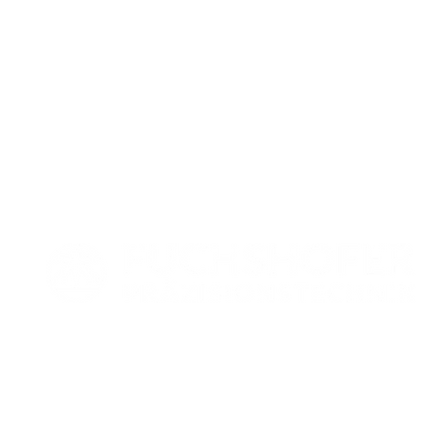
mehr
mweltförderung
EFRE
Unternehmenspol
npräsentation
Datenschutz
Impressum