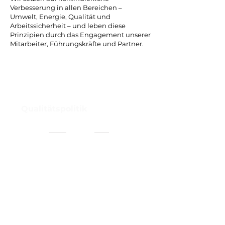
Verbesserung in allen Bereichen –
Umwelt, Energie, Qualität und
Arbeitssicherheit – und leben diese
Prinzipien durch das Engagement unserer
Mitarbeiter, Führungskräfte und Partner.
Qualitätspolitik
(gemäß ISO
9001)
Qualität ist für uns kein
Zufallsprodukt, sondern Ergebnis
gelebter Prozesse und ständiger
Verbesserung.
Unser Qualitätsmanagementsystem
nach ISO 9001 gewährleistet die
Einhaltung hoher Standards in
allen Unternehmensbereichen.
Unsere Qualitätsprinzipien: