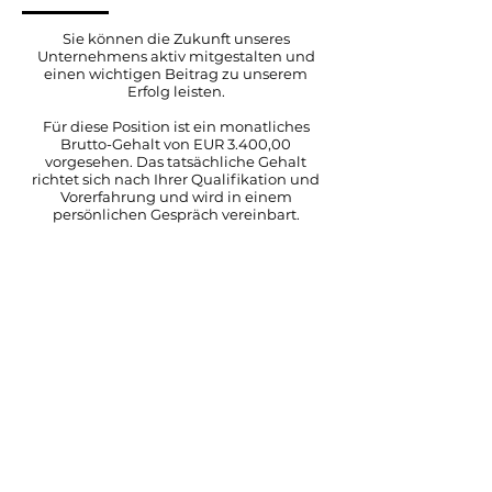
Sie können die Zukunft unseres
Unternehmens aktiv mitgestalten und
einen wichtigen Beitrag zu unserem
Erfolg leisten.
Für diese Position ist ein monatliches
Brutto-Gehalt von EUR 3.400,00
vorgesehen. Das tatsächliche Gehalt
richtet sich nach Ihrer Qualifikation und
Vorerfahrung und wird in einem
persönlichen Gespräch vereinbart.
Wir freuen uns auf Ihre vollständigen
Bewerbungsunterlagen inkl. Foto und
Lebenslauf!
karriere@fuchshofer.at
Mit der Zusendung Ihrer Bewerbungsunterlagen
erklären Sie sich ausdrücklich mit der zweckmäßigen
Verarbeitung der von Ihnen übermittelten
(personenbezogenen) Daten einverstanden.