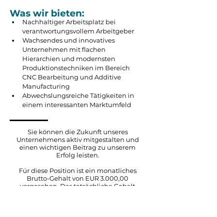
Was wir bieten:
Nachhaltiger Arbeitsplatz bei 
verantwortungsvollem Arbeitgeber
Wachsendes und innovatives 
Unternehmen mit flachen 
Hierarchien und modernsten 
Produktionstechniken im Bereich 
CNC Bearbeitung und Additive 
Manufacturing
Abwechslungsreiche Tätigkeiten in 
einem interessanten Marktumfeld
Sie können die Zukunft unseres
Unternehmens aktiv mitgestalten und
einen wichtigen Beitrag zu unserem
Erfolg leisten.
Für diese Position ist ein monatliches
Brutto-Gehalt von EUR 3.000,00
vorgesehen. Das tatsächliche Gehalt
richtet sich nach Ihrer Qualifikation und
Vorerfahrung und wird in einem
persönlichen Gespräch vereinbart.